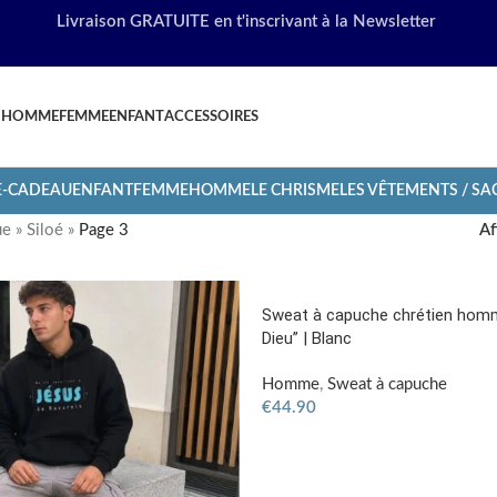
Livraison GRATUITE en t'inscrivant à la Newsletter
HOMME
FEMME
ENFANT
ACCESSOIRES
E-CADEAU
ENFANT
FEMME
HOMME
LE CHRISME
LES VÊTEMENTS / S
ue
»
Siloé
»
Page 3
Af
Sweat à capuche chrétien homm
Dieu” | Blanc
Homme
,
Sweat à capuche
€
44.90