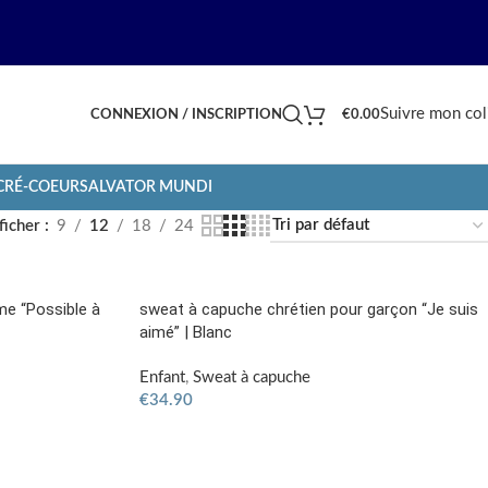
Suivre mon col
CONNEXION / INSCRIPTION
€
0.00
ACRÉ-COEUR
SALVATOR MUNDI
ficher
9
12
18
24
e “Possible à
sweat à capuche chrétien pour garçon “Je suis
aimé” | Blanc
Enfant
,
Sweat à capuche
€
34.90