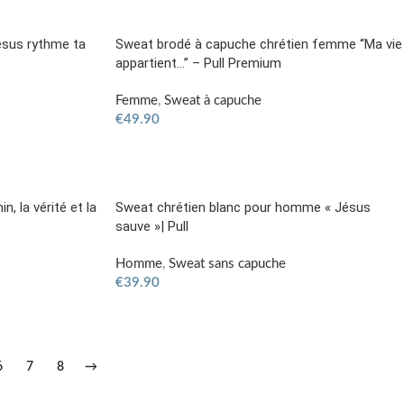
sus rythme ta
Sweat brodé à capuche chrétien femme “Ma vie
appartient…” – Pull Premium
Femme
,
Sweat à capuche
€
49.90
, la vérité et la
Sweat chrétien blanc pour homme « Jésus
sauve »| Pull
Homme
,
Sweat sans capuche
€
39.90
6
7
8
→