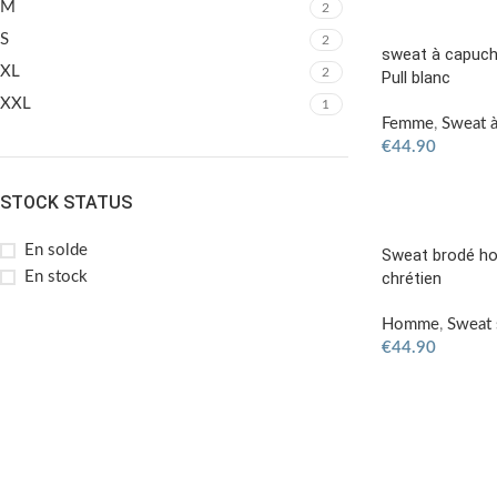
M
2
S
2
sweat à capuch
XL
2
Pull blanc
XXL
1
Femme
,
Sweat à
€
44.90
STOCK STATUS
En solde
Sweat brodé ho
En stock
chrétien
Homme
,
Sweat 
€
44.90