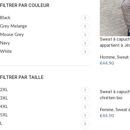
FILTRER PAR COULEUR
Black
1
Grey Melange
1
Mouse Grey
1
Sweat à capuch
Navy
1
appartient à Jé
White
1
Homme
,
Sweat 
€
44.90
FILTRER PAR TAILLE
2XL
1
Sweat à capuc
chrétien bio
3XL
1
4XL
1
Femme
,
Sweat à
5XL
1
€
44.90
L
2