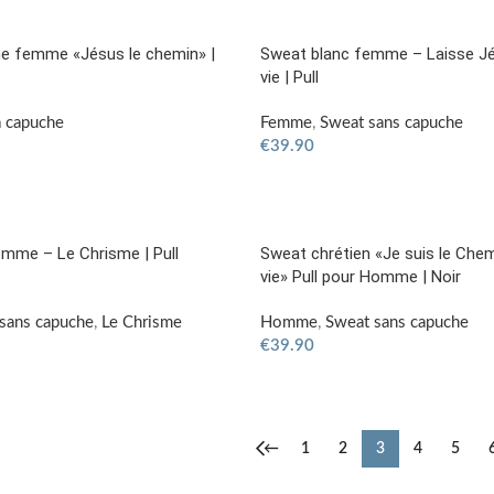
e femme «Jésus le chemin» |
Sweat blanc femme – Laisse Jé
vie | Pull
 capuche
Femme
,
Sweat sans capuche
€
39.90
mme – Le Chrisme | Pull
Sweat chrétien «Je suis le Chemin
vie» Pull pour Homme | Noir
sans capuche
,
Le Chrisme
Homme
,
Sweat sans capuche
€
39.90
←
1
2
3
4
5