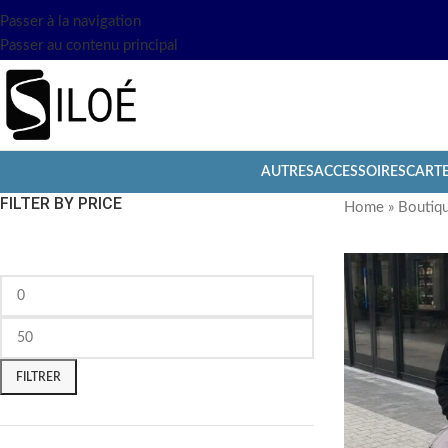
Passer à la navigation
Passer au contenu principal
AUTRES
ACCESSOIRES
CART
FILTER BY PRICE
Home
»
Boutiq
FILTRER