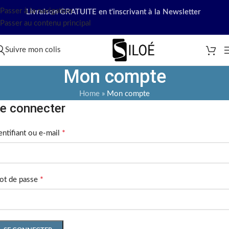
Passer à la navigation
Livraison GRATUITE en t'inscrivant à la Newsletter
Passer au contenu principal
Suivre mon colis
Mon compte
Home
»
Mon compte
e connecter
*
entifiant ou e-mail
*
ot de passe