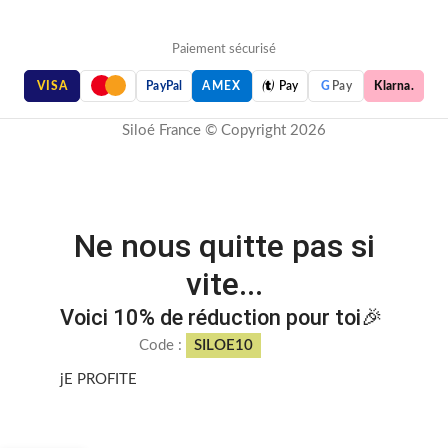
Paiement sécurisé

VISA
PayPal
AMEX
Pay
G
Pay
Klarna.
Siloé France © Copyright 2026
Ne nous quitte pas si
vite...
Voici 10% de réduction pour toi🎉
Code :
SILOE10
jE PROFITE