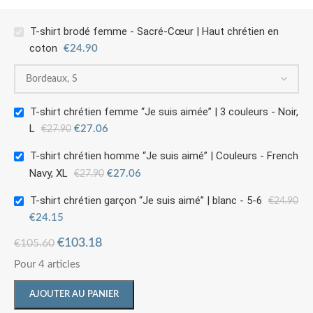
T-shirt brodé femme - Sacré-Cœur | Haut chrétien en
coton
€
24.90
T-shirt chrétien femme “Je suis aimée” | 3 couleurs - Noir,
L
€
27.06
€
27.90
T-shirt chrétien homme “Je suis aimé” | Couleurs - French
Navy, XL
€
27.06
€
27.90
T-shirt chrétien garçon “Je suis aimé” | blanc - 5-6
€
24.90
€
24.15
€
103.18
€
105.60
Pour 4 articles
AJOUTER AU PANIER