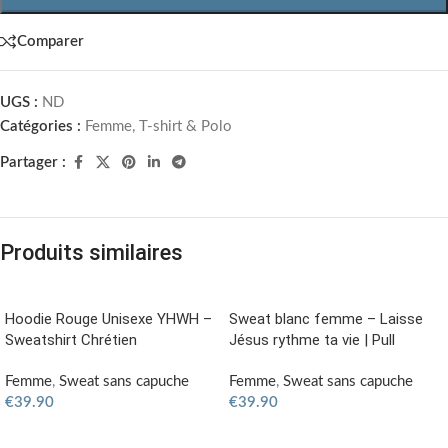
Comparer
UGS :
ND
Catégories :
Femme
,
T-shirt & Polo
Partager :
Produits similaires
Hoodie Rouge Unisexe YHWH –
Sweat blanc femme – Laisse
Sweatshirt Chrétien
Jésus rythme ta vie | Pull
Femme
,
Sweat sans capuche
Femme
,
Sweat sans capuche
€
39.90
€
39.90
AJOUTER AU PANIER
CHOIX DES OPTIONS