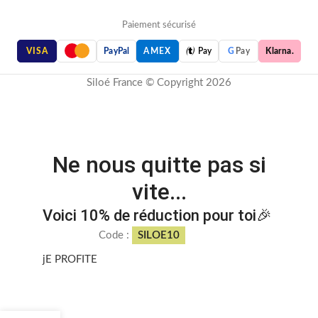
Paiement sécurisé

VISA
PayPal
AMEX
Pay
G
Pay
Klarna.
Siloé France © Copyright 2026
Ne nous quitte pas si
vite...
Voici 10% de réduction pour toi🎉
Code :
SILOE10
jE PROFITE